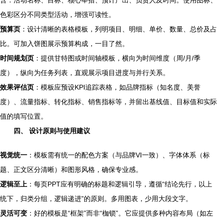
含：活动名称、目标、核心举措、预计产出、负责人及时间。使用图标、
色彩区分不同类型活动，增强可读性。
预算页
：设计清晰的表格模板，列明项目、明细、单价、数量、总价及占
比。可加入饼图展示预算构成，一目了然。
时间规划页
：提供甘特图或时间轴模板，横向为时间维度（周/月/季
度），纵向为任务列表，直观展示项目进度与并行关系。
效果评估页
：模板应预设KPI追踪表格，如品牌指标（知名度、美誉
度）、流量指标、转化指标、销售指标等，并留出基线值、目标值和实际
值的填写位置。
四、 设计原则与使用建议
视觉统一
：模板需有统一的配色方案（与品牌VI一致）、字体体系（标
题、正文区分清晰）和图形风格，确保专业感。
逻辑至上
：每页PPT应有明确的标题和逻辑引导，遵循“结论先行，以上
统下，归类分组，逻辑递进”的原则。多用图表，少用大段文字。
灵活可变
：好的模板是“框架”而非“枷锁”。它应提供多种内容布局（如左