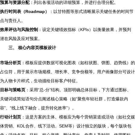
预算与资源分配
：列出各项活动的详细预算，并进行合理分配。
执行时间表（Roadmap）
：以甘特图等形式清晰展示关键任务的时间节
点与责任人。
效果评估与风险控制
：设定关键绩效指标（KPIs）以衡量效果，并预判
潜在风险及应对预案。
三、 核心内容页模板设计
市场分析页
：模板应提供数据可视化图表（如柱状图、饼图、趋势线）的
占位符，用于展示市场规模、增长率、竞争份额等。用户画像部分可设计
为人物卡片样式，生动描绘目标客户特征。
目标与策略页
：采用“总-分”结构。顶部明确总体目标，下方通过图标、
关键词或简短语句分点阐述核心策略（如“聚焦年轻社群，打造爆款内
容”、“线上线下融合，提升转化效率”）。
行动计划页
：这是方案的主体。模板应为每个营销渠道或活动（如社交媒
体营销、KOL合作、线下活动、SEM等）设计独立的版块，每个版块包