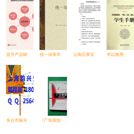
活动营销的
从战略构思
圳市场品牌
运营CRM
策划思路与
到落地执行
整合营销策
与社交化
实操方法
的全景解析
划方案》
SCRM系统
PPT课件下
市场营销策
载与解析
划的核心策
略
提升产品销
统一绿茶市
云南石屏豆
学以致用，
量的营销策
场营销策划
制品2014
知行合一
划全攻略
书
年杭州市场
——《市场
战略营销策
营销策划
划方案概要
理论实务案
例实训》学
生手册读后
感
东台市振兴
《广告策划
船舶救生用
实务与案例